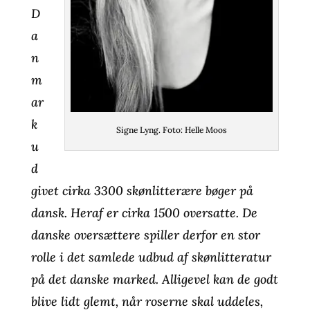
D
a
n
m
ar
k
Signe Lyng. Foto: Helle Moos
u
d
givet cirka 3300 skønlitterære bøger på
dansk. Heraf er cirka 1500 oversatte. De
danske oversættere spiller derfor en stor
rolle i det samlede udbud af skønlitteratur
på det danske marked. Alligevel kan de godt
blive lidt glemt, når roserne skal uddeles,