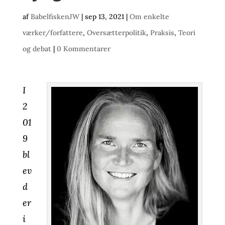
af
BabelfiskenJW
|
sep 13, 2021
|
Om enkelte
værker/forfattere
,
Oversætterpolitik
,
Praksis
,
Teori
og debat
|
0 Kommentarer
I
2
01
9
bl
ev
d
er
i