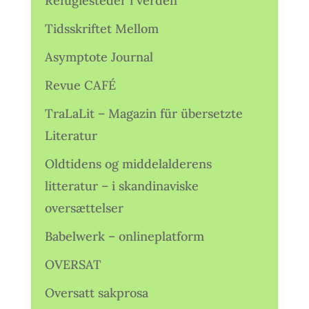
Refugiesteder i verden
Tidsskriftet Mellom
Asymptote Journal
Revue CAFÉ
TraLaLit – Magazin für übersetzte
Literatur
Oldtidens og middelalderens
litteratur – i skandinaviske
oversættelser
Babelwerk – onlineplatform
OVERSAT
Oversatt sakprosa