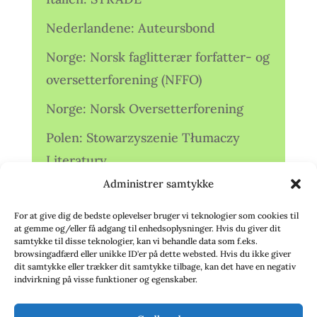
Nederlandene: Auteursbond
Norge: Norsk faglitterær forfatter- og
oversetterforening (NFFO)
Norge: Norsk Oversetterforening
Polen: Stowarzyszenie Tłumaczy
Literatury
Administrer samtykke
Storbritannien: Translators
Association (TA)
For at give dig de bedste oplevelser bruger vi teknologier som cookies til
at gemme og/eller få adgang til enhedsoplysninger. Hvis du giver dit
Sverige: Översättarsektionen (Ö.)
samtykke til disse teknologier, kan vi behandle data som f.eks.
browsingadfærd eller unikke ID'er på dette websted. Hvis du ikke giver
dit samtykke eller trækker dit samtykke tilbage, kan det have en negativ
Sverige: Översättarcentrum (ÖC)
indvirkning på visse funktioner og egenskaber.
Tyskland: Verbands