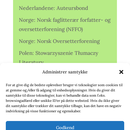
Nederlandene: Auteursbond
Norge: Norsk faglitterær forfatter- og
oversetterforening (NFFO)
Norge: Norsk Oversetterforening
Polen: Stowarzyszenie Tłumaczy
Literatury
Administrer samtykke
Storbritannien: Translators
Association (TA)
For at give dig de bedste oplevelser bruger vi teknologier som cookies til
at gemme og/eller få adgang til enhedsoplysninger. Hvis du giver dit
Sverige: Översättarsektionen (Ö.)
samtykke til disse teknologier, kan vi behandle data som f.eks.
browsingadfærd eller unikke ID'er på dette websted. Hvis du ikke giver
dit samtykke eller trækker dit samtykke tilbage, kan det have en negativ
Sverige: Översättarcentrum (ÖC)
indvirkning på visse funktioner og egenskaber.
Tyskland: Verbands
Godkend
deutschsprachiger Übersetzer (VdÜ)