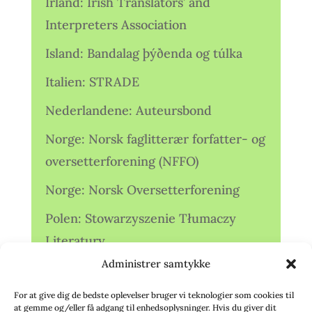
Irland: Irish Translators’ and
Interpreters Association
Island: Bandalag þýðenda og túlka
Italien: STRADE
Nederlandene: Auteursbond
Norge: Norsk faglitterær forfatter- og
oversetterforening (NFFO)
Norge: Norsk Oversetterforening
Polen: Stowarzyszenie Tłumaczy
Literatury
Administrer samtykke
Storbritannien: Translators
Association (TA)
For at give dig de bedste oplevelser bruger vi teknologier som cookies til
at gemme og/eller få adgang til enhedsoplysninger. Hvis du giver dit