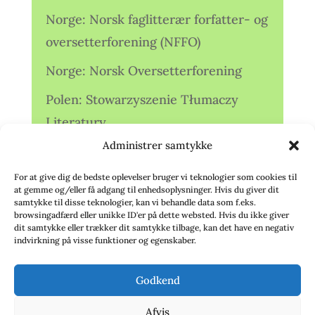
Norge: Norsk faglitterær forfatter- og
oversetterforening (NFFO)
Norge: Norsk Oversetterforening
Polen: Stowarzyszenie Tłumaczy
Literatury
Administrer samtykke
Storbritannien: Translators
Association (TA)
For at give dig de bedste oplevelser bruger vi teknologier som cookies til
at gemme og/eller få adgang til enhedsoplysninger. Hvis du giver dit
Sverige: Översättarsektionen (Ö.)
samtykke til disse teknologier, kan vi behandle data som f.eks.
browsingadfærd eller unikke ID'er på dette websted. Hvis du ikke giver
dit samtykke eller trækker dit samtykke tilbage, kan det have en negativ
Sverige: Översättarcentrum (ÖC)
indvirkning på visse funktioner og egenskaber.
Tyskland: Verbands
Godkend
deutschsprachiger Übersetzer (VdÜ)
Afvis