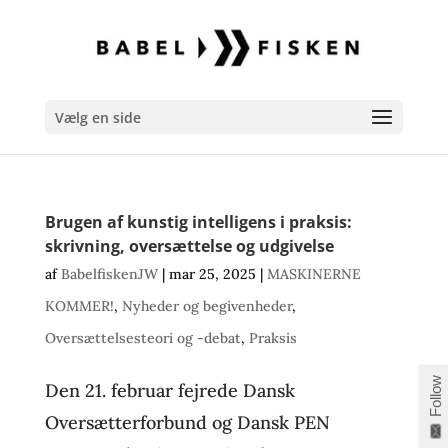
Vælg en side
Brugen af kunstig intelligens i praksis:
skrivning, oversættelse og udgivelse
af
BabelfiskenJW
|
mar 25, 2025
|
MASKINERNE
KOMMER!
,
Nyheder og begivenheder
,
Oversættelsesteori og -debat
,
Praksis
Follow
Den 21. februar fejrede Dansk
Oversætterforbund og Dansk PEN