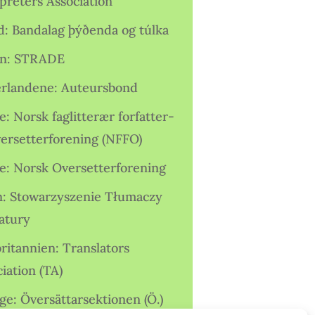
preters Association
nd: Bandalag þýðenda og túlka
ien: STRADE
rlandene: Auteursbond
: Norsk faglitterær forfatter-
versetterforening (NFFO)
e: Norsk Oversetterforening
n: Stowarzyszenie Tłumaczy
ratury
ritannien: Translators
iation (TA)
ge: Översättarsektionen (Ö.)