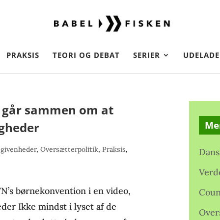
PRAKSIS
TEORI OG DEBAT
SERIER
UDELADE
 går sammen om at
Me
igheder
egivenheder
,
Oversætterpolitik
,
Praksis
,
Dans
Verd
FN’s børnekonvention i en video,
Coun
der Ikke mindst i lyset af de
Over