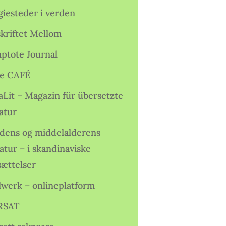
giesteder i verden
skriftet Mellom
ptote Journal
e CAFÉ
aLit – Magazin für übersetzte
atur
idens og middelalderens
ratur – i skandinaviske
sættelser
lwerk – onlineplatform
RSAT