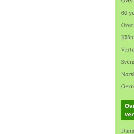
Over
60 ye
Over
Kään
Verta
Sven
Nors
Germ
Ove
ve
Danm