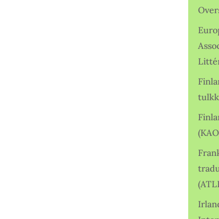
Over
Euro
Asso
Litté
Finl
tulkk
Finl
(KAO
Frank
tradu
(ATL
Irlan