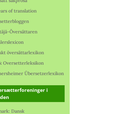
satt sakprosa
ars of translation
setterbloggen
täjä-Översättaren
lerslexicon
skt översättarlexikon
k Oversetterleksikon
ersheimer Übersetzerlexikon
rsætterforeninger i
rden
ark: Dansk