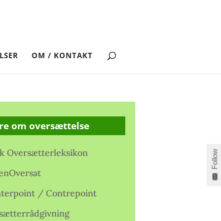
LSER
OM / KONTAKT
re om oversættelse
k Oversætterleksikon
Follow
enOversat
terpoint / Contrepoint
sætterrådgivning