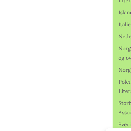
Inter
Isla
Ital
Nede
Norge
og o
Norg
Pole
Lite
Storb
Assoc
Sveri