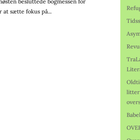
møsten besluttede bogmessen for
Refu
 at sætte fokus på...
Tids
Asym
Revu
TraL
Liter
Oldt
litte
over
Babe
OVE