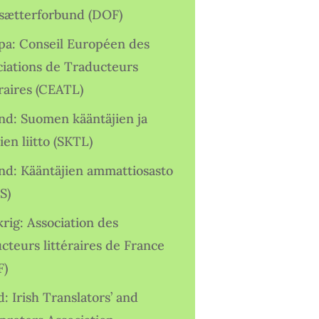
sætterforbund (DOF)
pa: Conseil Européen des
ciations de Traducteurs
raires (CEATL)
and: Suomen kääntäjien ja
ien liitto (SKTL)
and: Kääntäjien ammattiosasto
S)
rig: Association des
cteurs littéraires de France
F)
d: Irish Translators’ and