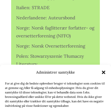
Italien: STRADE
Nederlandene: Auteursbond
Norge: Norsk faglitterær forfatter- og
oversetterforening (NFFO)
Norge: Norsk Oversetterforening
Polen: Stowarzyszenie Tłumaczy
Literatury
Administrer samtykke
Storbritannien: Translators
Association (TA)
For at give dig de bedste oplevelser bruger vi teknologier som cookies til
at gemme og/eller få adgang til enhedsoplysninger. Hvis du giver dit
Sverige: Översättarsektionen (Ö.)
samtykke til disse teknologier, kan vi behandle data som f.eks.
browsingadfærd eller unikke ID'er på dette websted. Hvis du ikke giver
dit samtykke eller trækker dit samtykke tilbage, kan det have en negativ
Sverige: Översättarcentrum (ÖC)
indvirkning på visse funktioner og egenskaber.