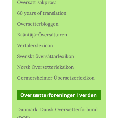
Oversatt sakprosa
60 years of translation
Oversetterbloggen
Kääntäjä-Översättaren
Vertalerslexicon
Svenskt översättarlexikon
Norsk Oversetterleksikon
Germersheimer Übersetzerlexikon
Oversætterforeninger i verden
Danmark: Dansk Oversætterforbund
(DOF)