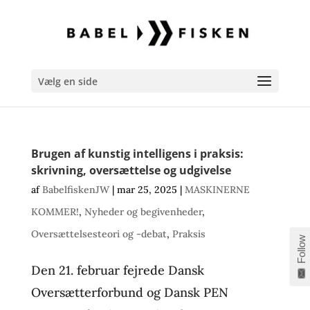
Vælg en side
Brugen af kunstig intelligens i praksis:
skrivning, oversættelse og udgivelse
af
BabelfiskenJW
|
mar 25, 2025
|
MASKINERNE
KOMMER!
,
Nyheder og begivenheder
,
Oversættelsesteori og -debat
,
Praksis
Follow
Den 21. februar fejrede Dansk
Oversætterforbund og Dansk PEN