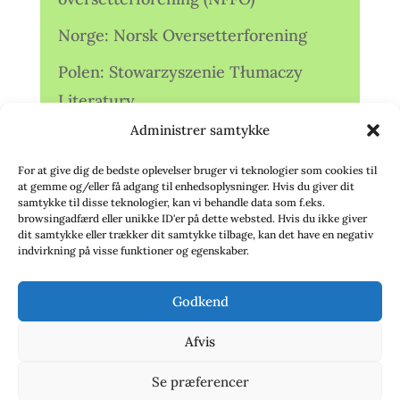
Norge: Norsk Oversetterforening
Polen: Stowarzyszenie Tłumaczy
Literatury
Administrer samtykke
Storbritannien: Translators
Association (TA)
For at give dig de bedste oplevelser bruger vi teknologier som cookies til
at gemme og/eller få adgang til enhedsoplysninger. Hvis du giver dit
Sverige: Översättarsektionen (Ö.)
samtykke til disse teknologier, kan vi behandle data som f.eks.
browsingadfærd eller unikke ID'er på dette websted. Hvis du ikke giver
dit samtykke eller trækker dit samtykke tilbage, kan det have en negativ
Sverige: Översättarcentrum (ÖC)
indvirkning på visse funktioner og egenskaber.
Tyskland: Verbands
Godkend
deutschsprachiger Übersetzer (VdÜ)
Afvis
Se præferencer
© 2020 - Babelfisken