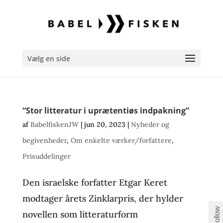
Vælg en side
“Stor litteratur i uprætentiøs indpakning”
af
BabelfiskenJW
|
jun 20, 2023
|
Nyheder og
begivenheder
,
Om enkelte værker/forfattere
,
Prisuddelinger
Den israelske forfatter Etgar Keret
modtager årets Zinklarpris, der hylder
Follow
novellen som litteraturform