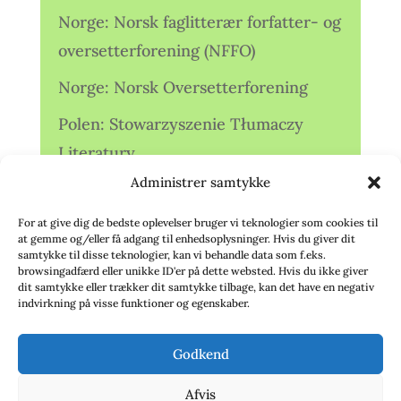
Norge: Norsk faglitterær forfatter- og
oversetterforening (NFFO)
Norge: Norsk Oversetterforening
Polen: Stowarzyszenie Tłumaczy
Literatury
Administrer samtykke
Storbritannien: Translators
Association (TA)
For at give dig de bedste oplevelser bruger vi teknologier som cookies til
at gemme og/eller få adgang til enhedsoplysninger. Hvis du giver dit
Sverige: Översättarsektionen (Ö.)
samtykke til disse teknologier, kan vi behandle data som f.eks.
browsingadfærd eller unikke ID'er på dette websted. Hvis du ikke giver
dit samtykke eller trækker dit samtykke tilbage, kan det have en negativ
Sverige: Översättarcentrum (ÖC)
indvirkning på visse funktioner og egenskaber.
Tyskland: Verbands
Godkend
deutschsprachiger Übersetzer (VdÜ)
Afvis