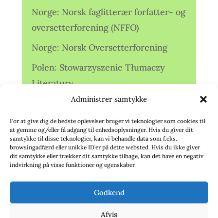
Norge: Norsk faglitterær forfatter- og
oversetterforening (NFFO)
Norge: Norsk Oversetterforening
Polen: Stowarzyszenie Tłumaczy
Literatury
Administrer samtykke
Storbritannien: Translators
Association (TA)
For at give dig de bedste oplevelser bruger vi teknologier som cookies til
at gemme og/eller få adgang til enhedsoplysninger. Hvis du giver dit
Sverige: Översättarsektionen (Ö.)
samtykke til disse teknologier, kan vi behandle data som f.eks.
browsingadfærd eller unikke ID'er på dette websted. Hvis du ikke giver
dit samtykke eller trækker dit samtykke tilbage, kan det have en negativ
Sverige: Översättarcentrum (ÖC)
indvirkning på visse funktioner og egenskaber.
Tyskland: Verbands
Godkend
deutschsprachiger Übersetzer (VdÜ)
Afvis