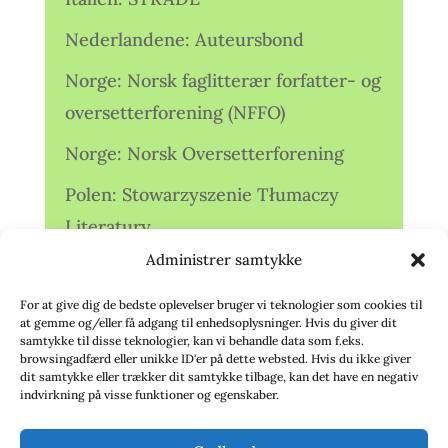
Nederlandene: Auteursbond
Norge: Norsk faglitterær forfatter- og
oversetterforening (NFFO)
Norge: Norsk Oversetterforening
Polen: Stowarzyszenie Tłumaczy
Literatury
Administrer samtykke
Storbritannien: Translators
Association (TA)
For at give dig de bedste oplevelser bruger vi teknologier som cookies til
at gemme og/eller få adgang til enhedsoplysninger. Hvis du giver dit
Sverige: Översättarsektionen (Ö.)
samtykke til disse teknologier, kan vi behandle data som f.eks.
browsingadfærd eller unikke ID'er på dette websted. Hvis du ikke giver
dit samtykke eller trækker dit samtykke tilbage, kan det have en negativ
Sverige: Översättarcentrum (ÖC)
indvirkning på visse funktioner og egenskaber.
Tyskland: Verbands