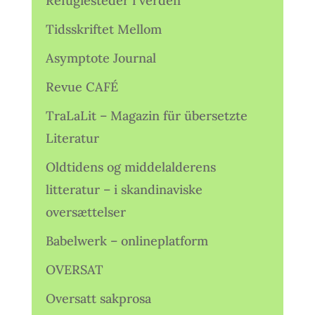
Refugiesteder i verden
Tidsskriftet Mellom
Asymptote Journal
Revue CAFÉ
TraLaLit – Magazin für übersetzte
Literatur
Oldtidens og middelalderens
litteratur – i skandinaviske
oversættelser
Babelwerk – onlineplatform
OVERSAT
Oversatt sakprosa