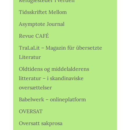
Refugiesteder i verden
Tidsskriftet Mellom
Asymptote Journal
Revue CAFÉ
TraLaLit – Magazin für übersetzte
Literatur
Oldtidens og middelalderens
litteratur – i skandinaviske
oversættelser
Babelwerk – onlineplatform
OVERSAT
Oversatt sakprosa