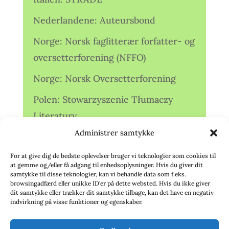
Nederlandene: Auteursbond
Norge: Norsk faglitterær forfatter- og
oversetterforening (NFFO)
Norge: Norsk Oversetterforening
Polen: Stowarzyszenie Tłumaczy
Literatury
Administrer samtykke
Storbritannien: Translators
Association (TA)
For at give dig de bedste oplevelser bruger vi teknologier som cookies til
at gemme og/eller få adgang til enhedsoplysninger. Hvis du giver dit
Sverige: Översättarsektionen (Ö.)
samtykke til disse teknologier, kan vi behandle data som f.eks.
browsingadfærd eller unikke ID'er på dette websted. Hvis du ikke giver
dit samtykke eller trækker dit samtykke tilbage, kan det have en negativ
Sverige: Översättarcentrum (ÖC)
indvirkning på visse funktioner og egenskaber.
Tyskland: Verbands