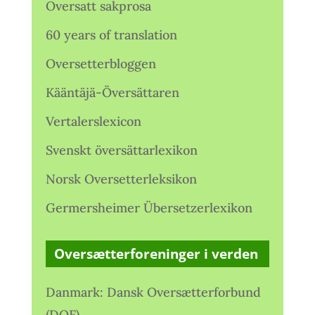
Oversatt sakprosa
60 years of translation
Oversetterbloggen
Kääntäjä-Översättaren
Vertalerslexicon
Svenskt översättarlexikon
Norsk Oversetterleksikon
Germersheimer Übersetzerlexikon
Oversætterforeninger i verden
Danmark: Dansk Oversætterforbund
(DOF)