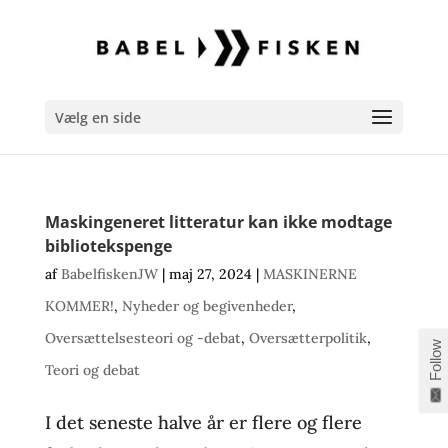
Vælg en side
Maskingeneret litteratur kan ikke modtage
bibliotekspenge
af
BabelfiskenJW
|
maj 27, 2024
|
MASKINERNE
KOMMER!
,
Nyheder og begivenheder
,
Oversættelsesteori og -debat
,
Oversætterpolitik
,
Follow
Teori og debat
I det seneste halve år er flere og flere