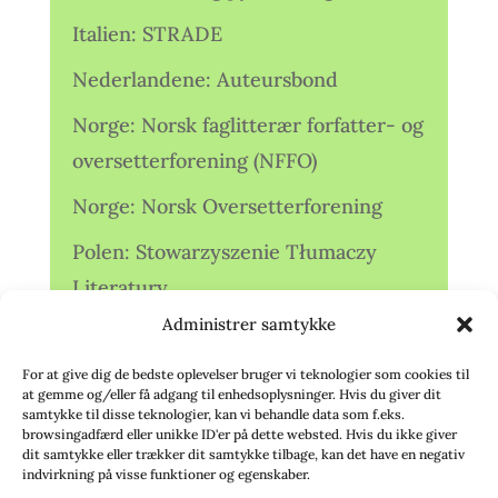
Italien: STRADE
Nederlandene: Auteursbond
Norge: Norsk faglitterær forfatter- og
oversetterforening (NFFO)
Norge: Norsk Oversetterforening
Polen: Stowarzyszenie Tłumaczy
Literatury
Administrer samtykke
Storbritannien: Translators
Association (TA)
For at give dig de bedste oplevelser bruger vi teknologier som cookies til
at gemme og/eller få adgang til enhedsoplysninger. Hvis du giver dit
Sverige: Översättarsektionen (Ö.)
samtykke til disse teknologier, kan vi behandle data som f.eks.
browsingadfærd eller unikke ID'er på dette websted. Hvis du ikke giver
dit samtykke eller trækker dit samtykke tilbage, kan det have en negativ
Sverige: Översättarcentrum (ÖC)
indvirkning på visse funktioner og egenskaber.