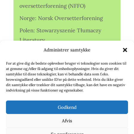
oversetterforening (NFFO)
Norge: Norsk Oversetterforening
Polen: Stowarzyszenie Tłumaczy
Literatury
Administrer samtykke
Storbritannien: Translators
Association (TA)
For at give dig de bedste oplevelser bruger vi teknologier som cookies til
at gemme og/eller få adgang til enhedsoplysninger. Hvis du giver dit
Sverige: Översättarsektionen (Ö.)
samtykke til disse teknologier, kan vi behandle data som f.eks.
browsingadfærd eller unikke ID'er på dette websted. Hvis du ikke giver
dit samtykke eller trækker dit samtykke tilbage, kan det have en negativ
Sverige: Översättarcentrum (ÖC)
indvirkning på visse funktioner og egenskaber.
Tyskland: Verbands
Godkend
deutschsprachiger Übersetzer (VdÜ)
Afvis