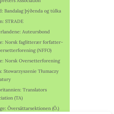
preters Association
nd: Bandalag þýðenda og túlka
ien: STRADE
rlandene: Auteursbond
: Norsk faglitterær forfatter-
versetterforening (NFFO)
e: Norsk Oversetterforening
n: Stowarzyszenie Tłumaczy
ratury
ritannien: Translators
iation (TA)
ge: Översättarsektionen (Ö.)