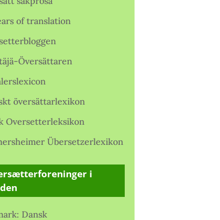
satt sakprosa
ars of translation
setterbloggen
täjä-Översättaren
lerslexicon
skt översättarlexikon
k Oversetterleksikon
ersheimer Übersetzerlexikon
rsætterforeninger i
rden
ark: Dansk