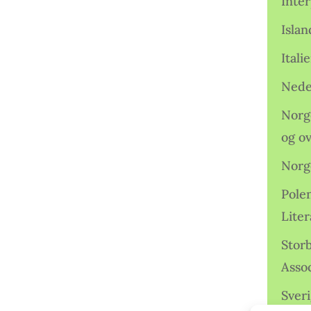
Inter
Isla
Ital
Nede
Norge
og o
Norg
Pole
Lite
Storb
Assoc
Sveri