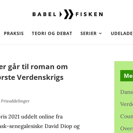
PRAKSIS
TEORI OG DEBAT
SERIER
UDELADE
er går til roman om
Me
ørste Verdenskrigs
Dans
,
Prisuddelinger
Verd
Coun
ris 2021 uddelt online fra
ansk-senegalesiske David Diop og
Over