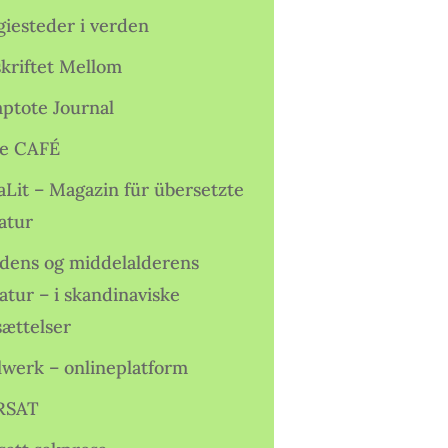
giesteder i verden
skriftet Mellom
ptote Journal
e CAFÉ
aLit – Magazin für übersetzte
atur
idens og middelalderens
ratur – i skandinaviske
sættelser
lwerk – onlineplatform
RSAT