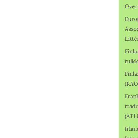
Over
Euro
Asso
Litté
Finl
tulkk
Finl
(KAO
Frank
tradu
(ATL
Irlan