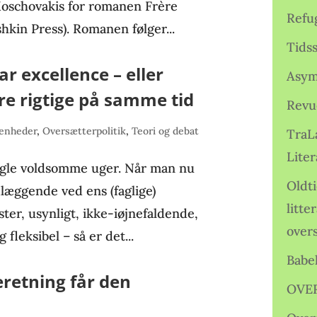
oschovakis for romanen Frère
Refu
hkin Press). Romanen følger...
Tids
r excellence – eller
Asym
re rigtige på samme tid
Revu
venheder
,
Oversætterpolitik
,
Teori og debat
TraL
Liter
gle voldsomme uger. Når man nu
Oldt
dlæggende ved ens (faglige)
litte
ster, usynligt, ikke-iøjnefaldende,
over
fleksibel – så er det...
Babe
retning får den
OVE