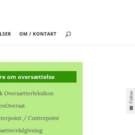
LSER
OM / KONTAKT
re om oversættelse
k Oversætterleksikon
Follow
enOversat
terpoint / Contrepoint
sætterrådgivning