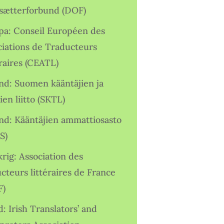
sætterforbund (DOF)
pa: Conseil Européen des
ciations de Traducteurs
raires (CEATL)
and: Suomen kääntäjien ja
ien liitto (SKTL)
and: Kääntäjien ammattiosasto
S)
rig: Association des
cteurs littéraires de France
F)
d: Irish Translators’ and