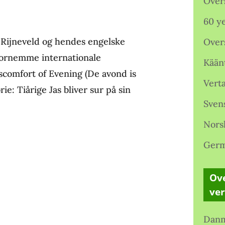
Over
60 ye
 Rijneveld og hendes engelske
Over
fornemme internationale
Kään
comfort of Evening (De avond is
Verta
e: Tiårige Jas bliver sur på sin
Sven
Nors
Germ
Ove
ve
Danm