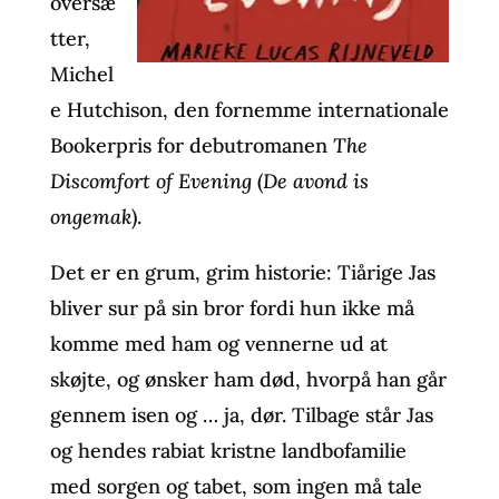
oversæ
tter,
Michel
e Hutchison, den fornemme internationale
Bookerpris for debutromanen
The
Discomfort of Evening
(
De avond is
ongemak
).
Det er en grum, grim historie: Tiårige Jas
bliver sur på sin bror fordi hun ikke må
komme med ham og vennerne ud at
skøjte, og ønsker ham død, hvorpå han går
gennem isen og … ja, dør. Tilbage står Jas
og hendes rabiat kristne landbofamilie
med sorgen og tabet, som ingen må tale