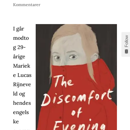
Kommentarer
I går
modto
Follow
g 29-
årige
Mariek
e Lucas
Rijneve
ld og
hendes
engels
ke