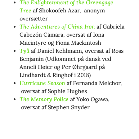
The Enlightenment of the Greengage
Tree
af Shokoofeh Azar, anonym
oversætter
The Adventures of China Iron
af Gabriela
Cabezón Cámara, oversat af Iona
Macintyre og Fiona Mackintosh
Tyll
af Daniel Kehlmann, oversat af Ross
Benjamin (Udkommet på dansk ved
Anneli Høier og Per Øhrgaard på
Lindhardt & Ringhof i 2018)
Hurricane Season
af Fernanda Melchor,
oversat af Sophie Hughes
The Memory Police
af Yoko Ogawa,
oversat af Stephen Snyder