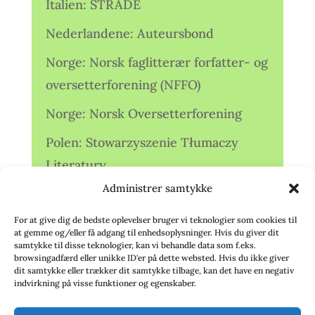
Italien: STRADE
Nederlandene: Auteursbond
Norge: Norsk faglitterær forfatter- og
oversetterforening (NFFO)
Norge: Norsk Oversetterforening
Polen: Stowarzyszenie Tłumaczy
Literatury
Administrer samtykke
Storbritannien: Translators
Association (TA)
For at give dig de bedste oplevelser bruger vi teknologier som cookies til
at gemme og/eller få adgang til enhedsoplysninger. Hvis du giver dit
Sverige: Översättarsektionen (Ö.)
samtykke til disse teknologier, kan vi behandle data som f.eks.
browsingadfærd eller unikke ID'er på dette websted. Hvis du ikke giver
dit samtykke eller trækker dit samtykke tilbage, kan det have en negativ
Sverige: Översättarcentrum (ÖC)
indvirkning på visse funktioner og egenskaber.
Tyskland: Verbands