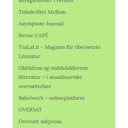
Refugiesteder i verden
Tidsskriftet Mellom
Asymptote Journal
Revue CAFÉ
TraLaLit – Magazin für übersetzte
Literatur
Oldtidens og middelalderens
litteratur – i skandinaviske
oversættelser
Babelwerk – onlineplatform
OVERSAT
Oversatt sakprosa