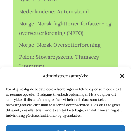
Nederlandene: Auteursbond
Norge: Norsk faglitterær forfatter- og
oversetterforening (NFFO)
Norge: Norsk Oversetterforening
Polen: Stowarzyszenie Tłumaczy
Literatury
Administrer samtykke
Storbritannien: Translators
Association (TA)
For at give dig de bedste oplevelser bruger vi teknologier som cookies til
at gemme og/eller få adgang til enhedsoplysninger. Hvis du giver dit
Sverige: Översättarsektionen (Ö.)
samtykke til disse teknologier, kan vi behandle data som f.eks.
browsingadfærd eller unikke ID'er på dette websted. Hvis du ikke giver
dit samtykke eller trækker dit samtykke tilbage, kan det have en negativ
Sverige: Översättarcentrum (ÖC)
indvirkning på visse funktioner og egenskaber.
Tyskland: Verbands