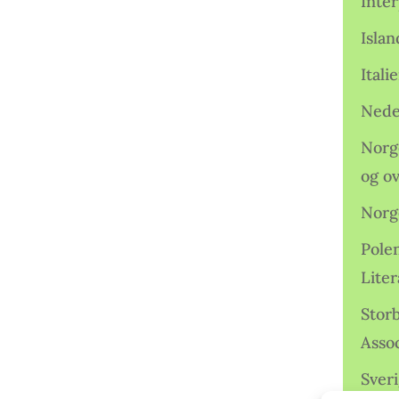
Inter
Isla
Ital
Nede
Norge
og o
Norg
Pole
Lite
Storb
Assoc
Sveri