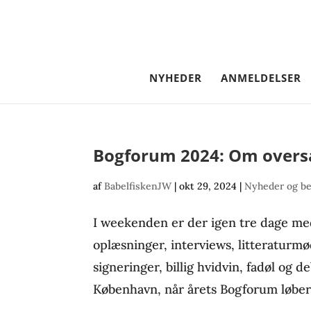
NYHEDER
ANMELDELSER
Bogforum 2024: Om overs
af
BabelfiskenJW
|
okt 29, 2024
|
Nyheder og b
I weekenden er der igen tre dage me
oplæsninger, interviews, litteraturmø
signeringer, billig hvidvin, fadøl og de
København, når årets Bogforum løber af s