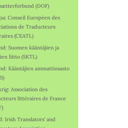
sætterforbund (DOF)
pa: Conseil Européen des
ciations de Traducteurs
raires (CEATL)
and: Suomen kääntäjien ja
ien liitto (SKTL)
and: Kääntäjien ammattiosasto
S)
rig: Association des
cteurs littéraires de France
F)
d: Irish Translators’ and