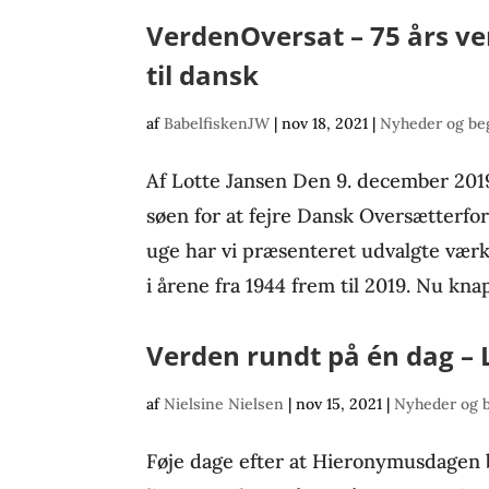
VerdenOversat – 75 års ve
til dansk
af
BabelfiskenJW
|
nov 18, 2021
|
Nyheder og be
Af Lotte Jansen Den 9. december 2019
søen for at fejre Dansk Oversætterfo
uge har vi præsenteret udvalgte værke
i årene fra 1944 frem til 2019. Nu knap
Verden rundt på én dag – 
af
Nielsine Nielsen
|
nov 15, 2021
|
Nyheder og 
Føje dage efter at Hieronymusdagen b