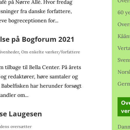
Over
afé på Nørre Allé. Hvor fredag
æsninger fra danske forfattere,
60 ye
ve bogreceptionen for...
Over
Kään
lse på Bogforum 2021
Verta
ivenheder
,
Om enkelte værker/forfattere
Sven
tilbage til Bella Center. På årets
Nors
og redaktører, høre samtaler og
Germ
 Babelfisken har herunder forsøgt
andler om...
Ove
ve
dse Laugesen
Danm
dens oversætter