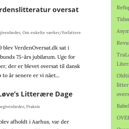
Refu
rdenslitteratur oversat
Tids
Asym
givenheder
,
Om enkelte værker/forfattere
Revu
 blev VerdenOversat.dk sat i
TraL
rbunds 75-års jubilæum. Uge for
Liter
r, der er blevet oversat til dansk
 to år senere er vi nået...
Oldt
litte
Løve’s Litterære Dage
over
Babe
begivenheder
,
Praksis
OVE
lev afholdt i Aarhus, var der