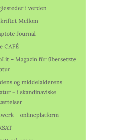
giesteder i verden
skriftet Mellom
ptote Journal
e CAFÉ
aLit – Magazin für übersetzte
atur
idens og middelalderens
ratur – i skandinaviske
sættelser
lwerk – onlineplatform
RSAT