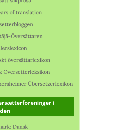
satt sakprosa
ars of translation
setterbloggen
täjä-Översättaren
lerslexicon
skt översättarlexikon
k Oversetterleksikon
ersheimer Übersetzerlexikon
rsætterforeninger i
rden
ark: Dansk