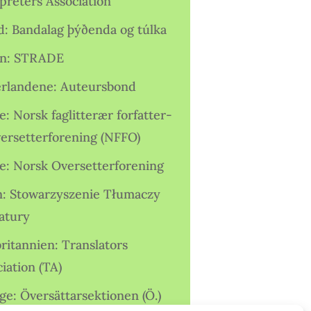
preters Association
nd: Bandalag þýðenda og túlka
ien: STRADE
rlandene: Auteursbond
: Norsk faglitterær forfatter-
versetterforening (NFFO)
e: Norsk Oversetterforening
n: Stowarzyszenie Tłumaczy
ratury
ritannien: Translators
iation (TA)
ge: Översättarsektionen (Ö.)