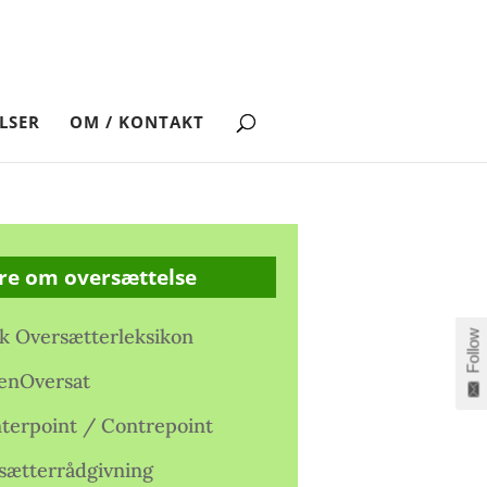
LSER
OM / KONTAKT
re om oversættelse
k Oversætterleksikon
Follow
enOversat
terpoint / Contrepoint
sætterrådgivning