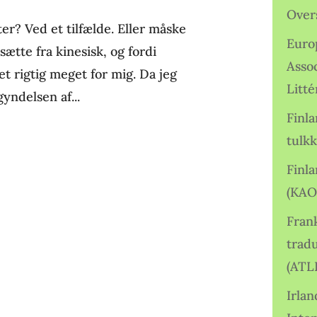
Over
er? Ved et tilfælde. Eller måske
Euro
ætte fra kinesisk, og fordi
Asso
det rigtig meget for mig. Da jeg
Litté
yndelsen af...
Finl
tulkk
Finl
(KAO
Frank
tradu
(ATL
Irlan