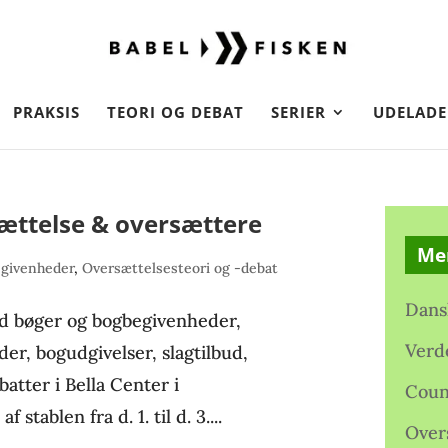
PRAKSIS
TEORI OG DEBAT
SERIER
UDELADE
ættelse & oversættere
Me
egivenheder
,
Oversættelsesteori og -debat
Dans
d bøger og bogbegivenheder,
Verd
der, bogudgivelser, slagtilbud,
batter i Bella Center i
Coun
tablen fra d. 1. til d. 3....
Over