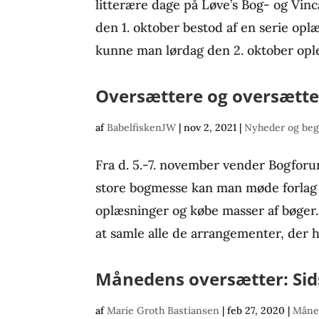
litterære dage på Løve’s Bog- og Vinc
den 1. oktober bestod af en serie opl
kunne man lørdag den 2. oktober ople
Oversættere og oversætte
af
BabelfiskenJW
|
nov 2, 2021
|
Nyheder og beg
Fra d. 5.-7. november vender Bogforum 
store bogmesse kan man møde forlag 
oplæsninger og købe masser af bøger.
at samle alle de arrangementer, der h
Månedens oversætter: Si
af
Marie Groth Bastiansen
|
feb 27, 2020
|
Måne