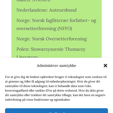
Nederlandene: Auteursbond
Norge: Norsk faglitterær forfatter- og
oversetterforening (NFFO)
Norge: Norsk Oversetterforening
Polen: Stowarzyszenie Tłumaczy
Literatury
Administrer samtykke
Storbritannien: Translators
Association (TA)
For at give dig de bedste oplevelser bruger vi teknologier som cookies til
at gemme og/eller få adgang til enhedsoplysninger. Hvis du giver dit
Sverige: Översättarsektionen (Ö.)
samtykke til disse teknologier, kan vi behandle data som f.eks.
browsingadfærd eller unikke ID'er på dette websted. Hvis du ikke giver
dit samtykke eller trækker dit samtykke tilbage, kan det have en negativ
Sverige: Översättarcentrum (ÖC)
indvirkning på visse funktioner og egenskaber.
Tyskland: Verbands