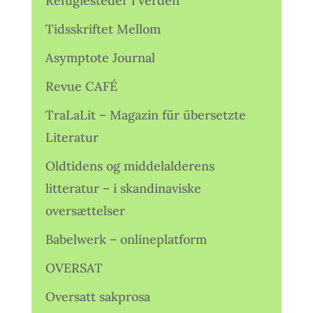
Refugiesteder i verden
Tidsskriftet Mellom
Asymptote Journal
Revue CAFÉ
TraLaLit – Magazin für übersetzte
Literatur
Oldtidens og middelalderens
litteratur – i skandinaviske
oversættelser
Babelwerk – onlineplatform
OVERSAT
Oversatt sakprosa