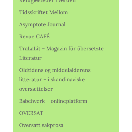
Refugiesteder i verden
Tidsskriftet Mellom
Asymptote Journal
Revue CAFÉ
TraLaLit – Magazin für übersetzte
Literatur
Oldtidens og middelalderens
litteratur – i skandinaviske
oversættelser
Babelwerk – onlineplatform
OVERSAT
Oversatt sakprosa