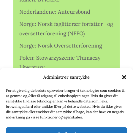
Nederlandene: Auteursbond
Norge: Norsk faglitterær forfatter- og
oversetterforening (NFFO)
Norge: Norsk Oversetterforening
Polen: Stowarzyszenie Tłumaczy
Literatury
Administrer samtykke
Storbritannien: Translators
Association (TA)
For at give dig de bedste oplevelser bruger vi teknologier som cookies til
at gemme og/eller få adgang til enhedsoplysninger. Hvis du giver dit
Sverige: Översättarsektionen (Ö.)
samtykke til disse teknologier, kan vi behandle data som f.eks.
browsingadfærd eller unikke ID'er på dette websted. Hvis du ikke giver
dit samtykke eller trækker dit samtykke tilbage, kan det have en negativ
Sverige: Översättarcentrum (ÖC)
indvirkning på visse funktioner og egenskaber.
Tyskland: Verbands