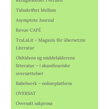
Refugiesteder i verden
Tidsskriftet Mellom
Asymptote Journal
Revue CAFÉ
TraLaLit – Magazin für übersetzte
Literatur
Oldtidens og middelalderens
litteratur – i skandinaviske
oversættelser
Babelwerk – onlineplatform
OVERSAT
Oversatt sakprosa