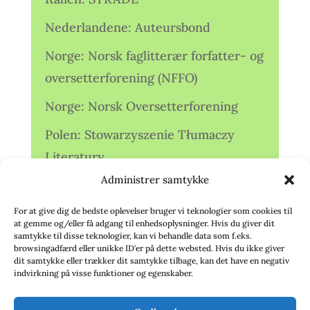
Nederlandene: Auteursbond
Norge: Norsk faglitterær forfatter- og
oversetterforening (NFFO)
Norge: Norsk Oversetterforening
Polen: Stowarzyszenie Tłumaczy
Literatury
Administrer samtykke
Storbritannien: Translators
Association (TA)
For at give dig de bedste oplevelser bruger vi teknologier som cookies til
at gemme og/eller få adgang til enhedsoplysninger. Hvis du giver dit
Sverige: Översättarsektionen (Ö.)
samtykke til disse teknologier, kan vi behandle data som f.eks.
browsingadfærd eller unikke ID'er på dette websted. Hvis du ikke giver
dit samtykke eller trækker dit samtykke tilbage, kan det have en negativ
Sverige: Översättarcentrum (ÖC)
indvirkning på visse funktioner og egenskaber.
Tyskland: Verbands