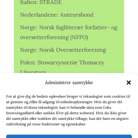
Italien: STRADE
Nederlandene: Auteursbond
Norge: Norsk faglitterær forfatter- og
oversetterforening (NFFO)
Norge: Norsk Oversetterforening
Polen: Stowarzyszenie Tłumaczy
Literatury
Administrer samtykke
Storbritannien: Translators
Association (TA)
For at give dig de bedste oplevelser bruger vi teknologier som cookies til
at gemme og/eller få adgang til enhedsoplysninger. Hvis du giver dit
Sverige: Översättarsektionen (Ö.)
samtykke til disse teknologier, kan vi behandle data som f.eks.
browsingadfærd eller unikke ID'er på dette websted. Hvis du ikke giver
dit samtykke eller trækker dit samtykke tilbage, kan det have en negativ
Sverige: Översättarcentrum (ÖC)
indvirkning på visse funktioner og egenskaber.
Tyskland: Verbands