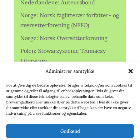
Nederlandene: Auteursbond
Norge: Norsk faglitterær forfatter- og
oversetterforening (NFFO)
Norge: Norsk Oversetterforening
Polen: Stowarzyszenie Tłumaczy
Literatury
Administrer samtykke
Storbritannien: Translators
Association (TA)
For at give dig de bedste oplevelser bruger vi teknologier som cookies til
at gemme og/eller få adgang til enhedsoplysninger. Hvis du giver dit
Sverige: Översättarsektionen (Ö.)
samtykke til disse teknologier, kan vi behandle data som f.eks.
browsingadfærd eller unikke ID'er på dette websted. Hvis du ikke giver
dit samtykke eller trækker dit samtykke tilbage, kan det have en negativ
Sverige: Översättarcentrum (ÖC)
indvirkning på visse funktioner og egenskaber.
Tyskland: Verbands
Godkend
deutschsprachiger Übersetzer (VdÜ)