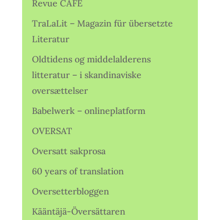
Revue CAFÉ
TraLaLit – Magazin für übersetzte
Literatur
Oldtidens og middelalderens
litteratur – i skandinaviske
oversættelser
Babelwerk – onlineplatform
OVERSAT
Oversatt sakprosa
60 years of translation
Oversetterbloggen
Kääntäjä-Översättaren