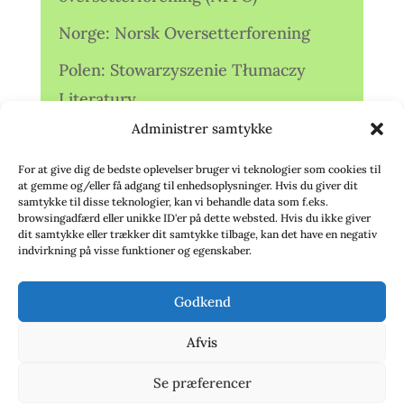
Norge: Norsk Oversetterforening
Polen: Stowarzyszenie Tłumaczy
Literatury
Administrer samtykke
Storbritannien: Translators
Association (TA)
For at give dig de bedste oplevelser bruger vi teknologier som cookies til
at gemme og/eller få adgang til enhedsoplysninger. Hvis du giver dit
Sverige: Översättarsektionen (Ö.)
samtykke til disse teknologier, kan vi behandle data som f.eks.
browsingadfærd eller unikke ID'er på dette websted. Hvis du ikke giver
dit samtykke eller trækker dit samtykke tilbage, kan det have en negativ
Sverige: Översättarcentrum (ÖC)
indvirkning på visse funktioner og egenskaber.
Tyskland: Verbands
Godkend
deutschsprachiger Übersetzer (VdÜ)
Afvis
Se præferencer
© 2020 - Babelfisken