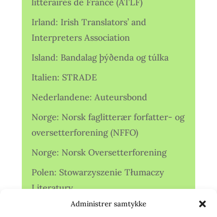
littéraires de France (ATLF)
Irland: Irish Translators’ and
Interpreters Association
Island: Bandalag þýðenda og túlka
Italien: STRADE
Nederlandene: Auteursbond
Norge: Norsk faglitterær forfatter- og
oversetterforening (NFFO)
Norge: Norsk Oversetterforening
Polen: Stowarzyszenie Tłumaczy
Literatury
Administrer samtykke
Storbritannien: Translators