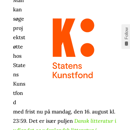
Man
kan
søge
proj
Follow
ektst
øtte
hos
State
ns
Kuns
tfon
d
med frist nu på mandag, den 16. august kl.
23:59. Det er især puljen
Dansk litteratur i