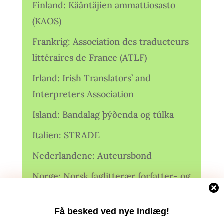
Finland: Kääntäjien ammattiosasto
(KAOS)
Frankrig: Association des traducteurs
littéraires de France (ATLF)
Irland: Irish Translators’ and
Interpreters Association
Island: Bandalag þýðenda og túlka
Italien: STRADE
Nederlandene: Auteursbond
Norge: Norsk faglitterær forfatter- og
oversetterforening (NFFO)
Få besked ved nye indlæg!
Norge: Norsk Oversetterforening