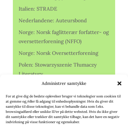
Italien: STRADE
Nederlandene: Auteursbond
Norge: Norsk faglitterær forfatter- og
oversetterforening (NFFO)
Norge: Norsk Oversetterforening
Polen: Stowarzyszenie Tłumaczy
Literatury
Administrer samtykke
Storbritannien: Translators
Association (TA)
For at give dig de bedste oplevelser bruger vi teknologier som cookies til
at gemme og/eller få adgang til enhedsoplysninger. Hvis du giver dit
Sverige: Översättarsektionen (Ö.)
samtykke til disse teknologier, kan vi behandle data som f.eks.
browsingadfærd eller unikke ID'er på dette websted. Hvis du ikke giver
dit samtykke eller trækker dit samtykke tilbage, kan det have en negativ
Sverige: Översättarcentrum (ÖC)
indvirkning på visse funktioner og egenskaber.