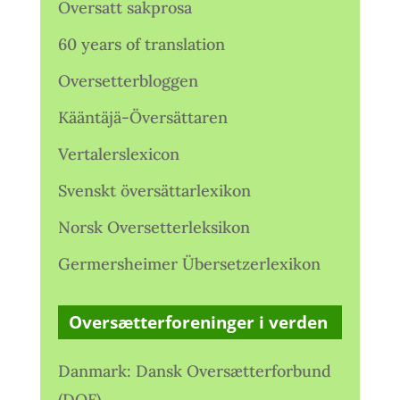
Oversatt sakprosa
60 years of translation
Oversetterbloggen
Kääntäjä-Översättaren
Vertalerslexicon
Svenskt översättarlexikon
Norsk Oversetterleksikon
Germersheimer Übersetzerlexikon
Oversætterforeninger i verden
Danmark: Dansk Oversætterforbund
(DOF)