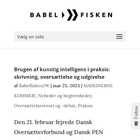
Vælg en side
Brugen af kunstig intelligens i praksis:
skrivning, oversættelse og udgivelse
af
BabelfiskenJW
|
mar 25, 2025
|
MASKINERNE
KOMMER!
,
Nyheder og begivenheder
,
Oversættelsesteori og -debat
,
Praksis
Follow
Den 21. februar fejrede Dansk
Oversætterforbund og Dansk PEN