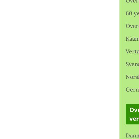
Over
60 ye
Over
Kään
Verta
Sven
Nors
Germ
Ove
ve
Danm