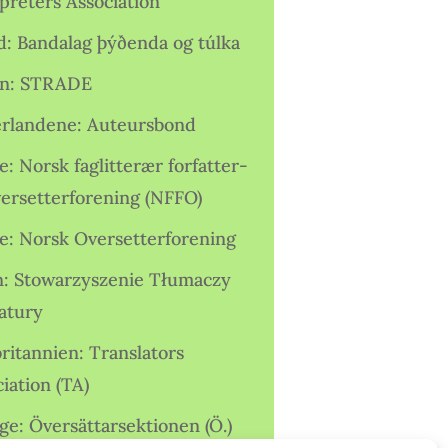
preters Association
nd: Bandalag þýðenda og túlka
ien: STRADE
rlandene: Auteursbond
: Norsk faglitterær forfatter-
versetterforening (NFFO)
e: Norsk Oversetterforening
n: Stowarzyszenie Tłumaczy
ratury
ritannien: Translators
iation (TA)
ge: Översättarsektionen (Ö.)