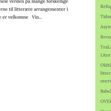
 hele verden på mange forskellige
Refu
rne til litterære arrangementer i
Tids
e er velkomne Vin...
Asym
Revu
TraL
Liter
Oldt
litte
over
Babe
OVE