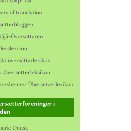
satt sakprosa
ars of translation
setterbloggen
täjä-Översättaren
lerslexicon
skt översättarlexikon
k Oversetterleksikon
ersheimer Übersetzerlexikon
rsætterforeninger i
rden
ark: Dansk