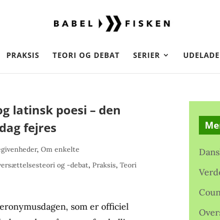
PRAKSIS
TEORI OG DEBAT
SERIER
UDELADE
g latinsk poesi – den
Me
dag fejres
egivenheder
,
Om enkelte
Dans
ersættelsesteori og -debat
,
Praksis
,
Teori
Verd
Coun
ieronymusdagen, som er officiel
Over