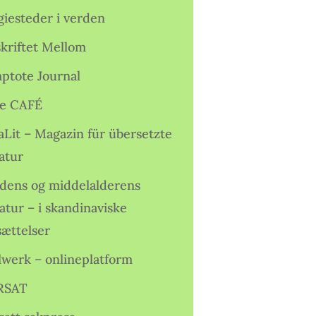
giesteder i verden
skriftet Mellom
ptote Journal
e CAFÉ
aLit – Magazin für übersetzte
atur
idens og middelalderens
ratur – i skandinaviske
sættelser
lwerk – onlineplatform
RSAT