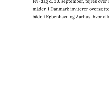
FN-dag d. 30. september, fejres over
måder. I Danmark inviterer oversætte
både i København og Aarhus, hvor all