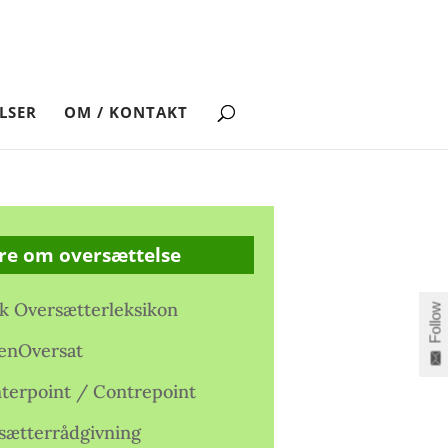
LSER
OM / KONTAKT
re om oversættelse
k Oversætterleksikon
Follow
enOversat
terpoint / Contrepoint
sætterrådgivning