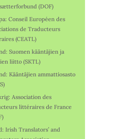
sætterforbund (DOF)
pa: Conseil Européen des
ciations de Traducteurs
raires (CEATL)
and: Suomen kääntäjien ja
ien liitto (SKTL)
and: Kääntäjien ammattiosasto
S)
rig: Association des
cteurs littéraires de France
F)
d: Irish Translators’ and