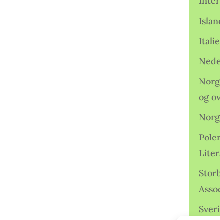
Inter
Isla
Ital
Nede
Norge
og o
Norg
Pole
Lite
Storb
Assoc
Sveri