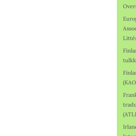
Over
Euro
Asso
Litté
Finl
tulkk
Finl
(KAO
Frank
tradu
(ATL
Irlan