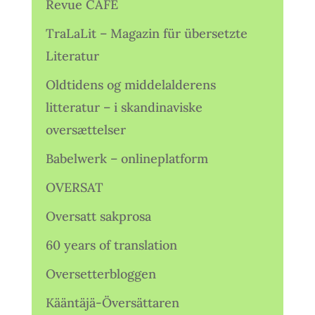
Revue CAFÉ
TraLaLit – Magazin für übersetzte
Literatur
Oldtidens og middelalderens
litteratur – i skandinaviske
oversættelser
Babelwerk – onlineplatform
OVERSAT
Oversatt sakprosa
60 years of translation
Oversetterbloggen
Kääntäjä-Översättaren