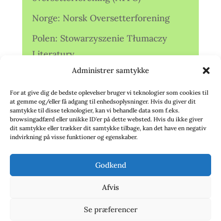
Norge: Norsk Oversetterforening
Polen: Stowarzyszenie Tłumaczy
Literatury
Administrer samtykke
Storbritannien: Translators
Association (TA)
For at give dig de bedste oplevelser bruger vi teknologier som cookies til
at gemme og/eller få adgang til enhedsoplysninger. Hvis du giver dit
Sverige: Översättarsektionen (Ö.)
samtykke til disse teknologier, kan vi behandle data som f.eks.
browsingadfærd eller unikke ID'er på dette websted. Hvis du ikke giver
dit samtykke eller trækker dit samtykke tilbage, kan det have en negativ
Sverige: Översättarcentrum (ÖC)
indvirkning på visse funktioner og egenskaber.
Tyskland: Verbands
Godkend
deutschsprachiger Übersetzer (VdÜ)
Afvis
Se præferencer
© 2020 - Babelfisken