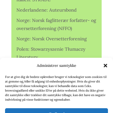
Nederlandene: Auteursbond
Norge: Norsk faglitterær forfatter- og
oversetterforening (NFFO)
Norge: Norsk Oversetterforening
Polen: Stowarzyszenie Tłumaczy
Literatury
Administrer samtykke
Storbritannien: Translators
Association (TA)
For at give dig de bedste oplevelser bruger vi teknologier som cookies til
at gemme og/eller få adgang til enhedsoplysninger. Hvis du giver dit
Sverige: Översättarsektionen (Ö.)
samtykke til disse teknologier, kan vi behandle data som f.eks.
browsingadfærd eller unikke ID'er på dette websted. Hvis du ikke giver
dit samtykke eller trækker dit samtykke tilbage, kan det have en negativ
Sverige: Översättarcentrum (ÖC)
indvirkning på visse funktioner og egenskaber.
Tyskland: Verbands