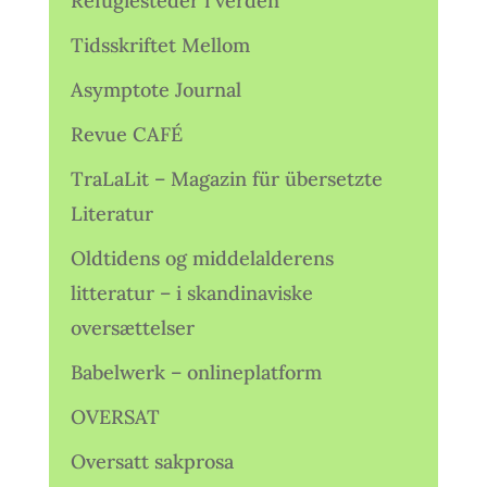
Refugiesteder i verden
Tidsskriftet Mellom
Asymptote Journal
Revue CAFÉ
TraLaLit – Magazin für übersetzte
Literatur
Oldtidens og middelalderens
litteratur – i skandinaviske
oversættelser
Babelwerk – onlineplatform
OVERSAT
Oversatt sakprosa