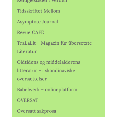
Refugiesteder i verden
Tidsskriftet Mellom
Asymptote Journal
Revue CAFÉ
TraLaLit – Magazin für übersetzte
Literatur
Oldtidens og middelalderens
litteratur – i skandinaviske
oversættelser
Babelwerk – onlineplatform
OVERSAT
Oversatt sakprosa