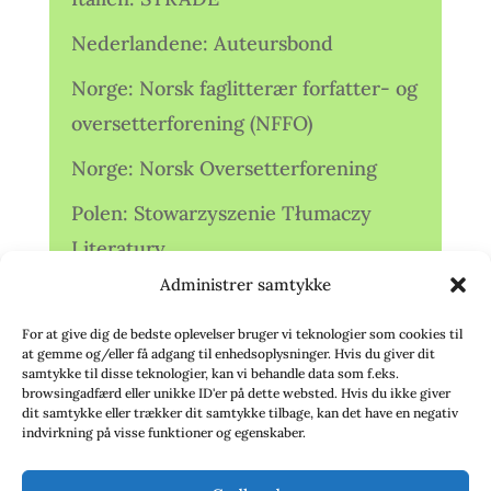
Nederlandene: Auteursbond
Norge: Norsk faglitterær forfatter- og
oversetterforening (NFFO)
Norge: Norsk Oversetterforening
Polen: Stowarzyszenie Tłumaczy
Literatury
Administrer samtykke
Storbritannien: Translators
Association (TA)
For at give dig de bedste oplevelser bruger vi teknologier som cookies til
at gemme og/eller få adgang til enhedsoplysninger. Hvis du giver dit
Sverige: Översättarsektionen (Ö.)
samtykke til disse teknologier, kan vi behandle data som f.eks.
browsingadfærd eller unikke ID'er på dette websted. Hvis du ikke giver
dit samtykke eller trækker dit samtykke tilbage, kan det have en negativ
Sverige: Översättarcentrum (ÖC)
indvirkning på visse funktioner og egenskaber.
Tyskland: Verbands