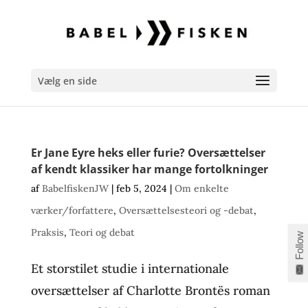
Vælg en side
Er Jane Eyre heks eller furie? Oversættelser
af kendt klassiker har mange fortolkninger
af
BabelfiskenJW
|
feb 5, 2024
|
Om enkelte
værker/forfattere
,
Oversættelsesteori og -debat
,
Praksis
,
Teori og debat
Follow
Et storstilet studie i internationale
oversættelser af Charlotte Brontës roman