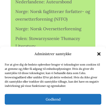
Nederlandene: Auteursbond
Norge: Norsk faglitterær forfatter- og
oversetterforening (NFFO)
Norge: Norsk Oversetterforening
Polen: Stowarzyszenie Tłumaczy
Literatury
Administrer samtykke
Storbritannien: Translators
Association (TA)
For at give dig de bedste oplevelser bruger vi teknologier som cookies til
at gemme og/eller få adgang til enhedsoplysninger. Hvis du giver dit
Sverige: Översättarsektionen (Ö.)
samtykke til disse teknologier, kan vi behandle data som f.eks.
browsingadfærd eller unikke ID'er på dette websted. Hvis du ikke giver
dit samtykke eller trækker dit samtykke tilbage, kan det have en negativ
Sverige: Översättarcentrum (ÖC)
indvirkning på visse funktioner og egenskaber.
Tyskland: Verbands
Godkend
deutschsprachiger Übersetzer (VdÜ)