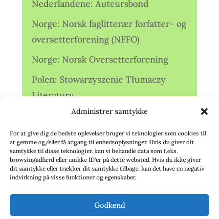
Nederlandene: Auteursbond
Norge: Norsk faglitterær forfatter- og
oversetterforening (NFFO)
Norge: Norsk Oversetterforening
Polen: Stowarzyszenie Tłumaczy
Literatury
Administrer samtykke
Storbritannien: Translators
Association (TA)
For at give dig de bedste oplevelser bruger vi teknologier som cookies til
at gemme og/eller få adgang til enhedsoplysninger. Hvis du giver dit
Sverige: Översättarsektionen (Ö.)
samtykke til disse teknologier, kan vi behandle data som f.eks.
browsingadfærd eller unikke ID'er på dette websted. Hvis du ikke giver
dit samtykke eller trækker dit samtykke tilbage, kan det have en negativ
Sverige: Översättarcentrum (ÖC)
indvirkning på visse funktioner og egenskaber.
Tyskland: Verbands
Godkend
deutschsprachiger Übersetzer (VdÜ)