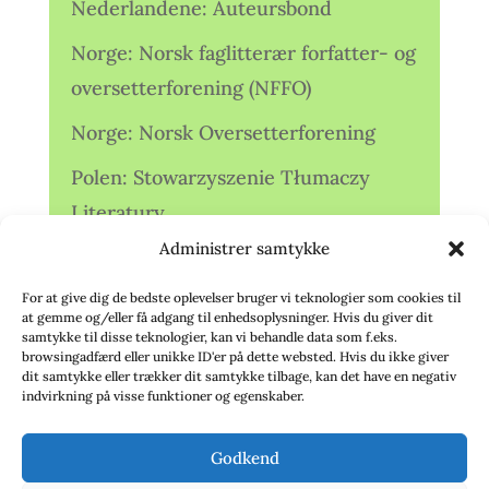
Nederlandene: Auteursbond
Norge: Norsk faglitterær forfatter- og
oversetterforening (NFFO)
Norge: Norsk Oversetterforening
Polen: Stowarzyszenie Tłumaczy
Literatury
Administrer samtykke
Storbritannien: Translators
Association (TA)
For at give dig de bedste oplevelser bruger vi teknologier som cookies til
at gemme og/eller få adgang til enhedsoplysninger. Hvis du giver dit
Sverige: Översättarsektionen (Ö.)
samtykke til disse teknologier, kan vi behandle data som f.eks.
browsingadfærd eller unikke ID'er på dette websted. Hvis du ikke giver
dit samtykke eller trækker dit samtykke tilbage, kan det have en negativ
Sverige: Översättarcentrum (ÖC)
indvirkning på visse funktioner og egenskaber.
Tyskland: Verbands
Godkend
deutschsprachiger Übersetzer (VdÜ)