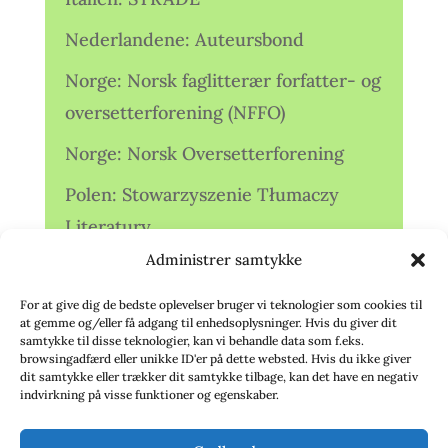
Nederlandene: Auteursbond
Norge: Norsk faglitterær forfatter- og
oversetterforening (NFFO)
Norge: Norsk Oversetterforening
Polen: Stowarzyszenie Tłumaczy
Literatury
Administrer samtykke
Storbritannien: Translators
Association (TA)
For at give dig de bedste oplevelser bruger vi teknologier som cookies til
at gemme og/eller få adgang til enhedsoplysninger. Hvis du giver dit
Sverige: Översättarsektionen (Ö.)
samtykke til disse teknologier, kan vi behandle data som f.eks.
browsingadfærd eller unikke ID'er på dette websted. Hvis du ikke giver
dit samtykke eller trækker dit samtykke tilbage, kan det have en negativ
Sverige: Översättarcentrum (ÖC)
indvirkning på visse funktioner og egenskaber.
Tyskland: Verbands