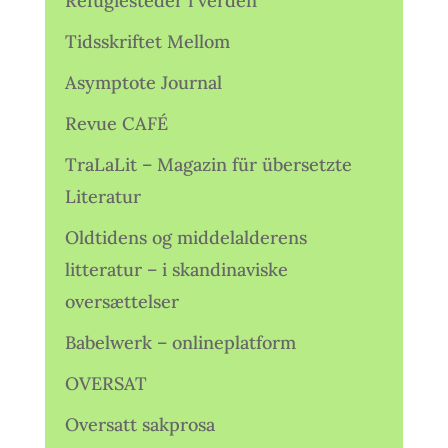
Refugiesteder i verden
Tidsskriftet Mellom
Asymptote Journal
Revue CAFÉ
TraLaLit – Magazin für übersetzte
Literatur
Oldtidens og middelalderens
litteratur – i skandinaviske
oversættelser
Babelwerk – onlineplatform
OVERSAT
Oversatt sakprosa