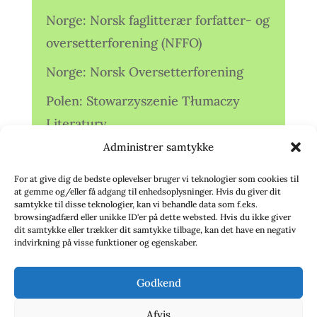
Norge: Norsk faglitterær forfatter- og
oversetterforening (NFFO)
Norge: Norsk Oversetterforening
Polen: Stowarzyszenie Tłumaczy
Literatury
Administrer samtykke
Storbritannien: Translators
Association (TA)
For at give dig de bedste oplevelser bruger vi teknologier som cookies til
at gemme og/eller få adgang til enhedsoplysninger. Hvis du giver dit
Sverige: Översättarsektionen (Ö.)
samtykke til disse teknologier, kan vi behandle data som f.eks.
browsingadfærd eller unikke ID'er på dette websted. Hvis du ikke giver
dit samtykke eller trækker dit samtykke tilbage, kan det have en negativ
Sverige: Översättarcentrum (ÖC)
indvirkning på visse funktioner og egenskaber.
Tyskland: Verbands
Godkend
deutschsprachiger Übersetzer (VdÜ)
Afvis