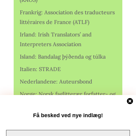
Frankrig: Association des traducteurs
littéraires de France (ATLF)
Irland: Irish Translators’ and
Interpreters Association
Island: Bandalag þýðenda og túlka
Italien: STRADE
Nederlandene: Auteursbond
Norge: Norsk faglitterær forfatter- og
oversetterforening (NFFO)
Få besked ved nye indlæg!
Norge: Norsk Oversetterforening
Polen: Stowarzyszenie Tłumaczy