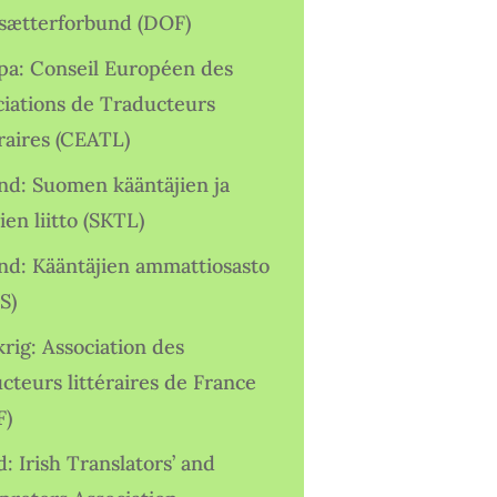
sætterforbund (DOF)
pa: Conseil Européen des
ciations de Traducteurs
raires (CEATL)
and: Suomen kääntäjien ja
ien liitto (SKTL)
and: Kääntäjien ammattiosasto
S)
rig: Association des
cteurs littéraires de France
F)
d: Irish Translators’ and