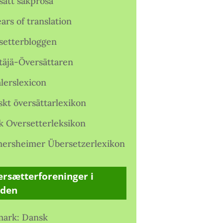
satt sakprosa
ars of translation
setterbloggen
täjä-Översättaren
lerslexicon
skt översättarlexikon
k Oversetterleksikon
ersheimer Übersetzerlexikon
rsætterforeninger i
rden
ark: Dansk