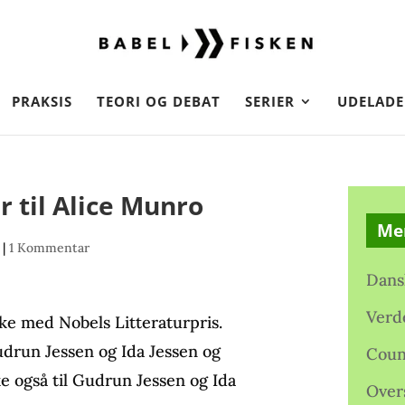
PRAKSIS
TEORI OG DEBAT
SERIER
UDELADE
r til Alice Munro
Me
|
1 Kommentar
Dans
Verd
kke med Nobels Litteraturpris.
udrun Jessen og Ida Jessen og
Coun
e også til Gudrun Jessen og Ida
Over