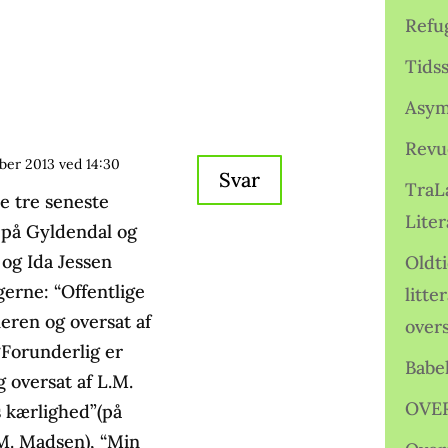
Refu
Tids
Asym
Revu
ober 2013 ved 14:30
Svar
TraL
e tre seneste
Liter
 på Gyldendal og
 og Ida Jessen
Oldt
erne: “Offentlige
litte
eren og oversat af
over
“Forunderlig er
Babe
 oversat af L.M.
OVE
 kærlighed”(på
M. Madsen), “Min