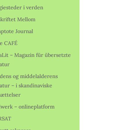
giesteder i verden
skriftet Mellom
ptote Journal
e CAFÉ
aLit – Magazin für übersetzte
atur
idens og middelalderens
ratur – i skandinaviske
sættelser
lwerk – onlineplatform
RSAT