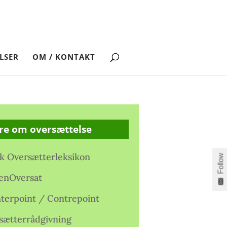
LSER
OM / KONTAKT
re om oversættelse
k Oversætterleksikon
Follow
enOversat
terpoint / Contrepoint
sætterrådgivning