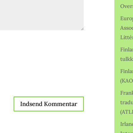
Over
Euro
Asso
Litté
Finl
tulkk
Finl
(KAO
Frank
tradu
(ATL
Irlan