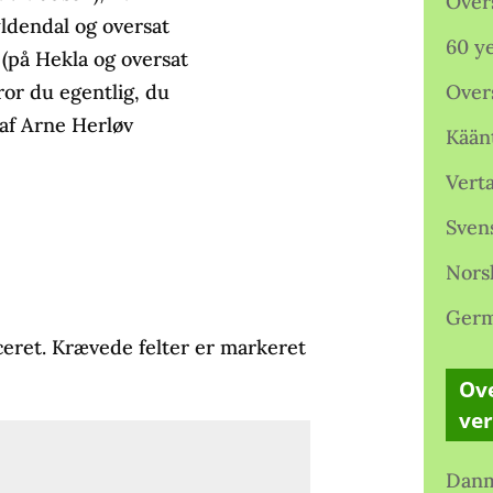
Over
ldendal og oversat
60 ye
 (på Hekla og oversat
ror du egentlig, du
Over
 af Arne Herløv
Kään
Verta
Sven
Nors
Germ
ceret.
Krævede felter er markeret
Ove
ve
Danm