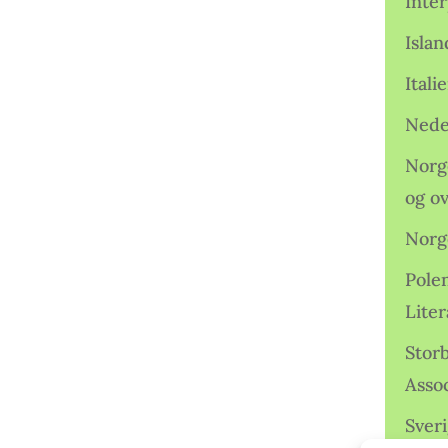
Inter
Isla
Ital
Nede
Norge
og o
Norg
Pole
Lite
Storb
Assoc
Sveri