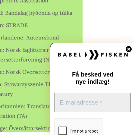
preters Association
nd: Bandalag þýðenda og túlka
ien: STRADE
rlandene: Auteursbond
: Norsk faglitterær forfatter-
versetterforening (NFFO)
e: Norsk Oversetterforening
Få besked ved
nye indlæg!
n: Stowarzyszenie Tłumaczy
ratury
ritannien: Translators
iation (TA)
ge: Översättarsektionen (Ö.)