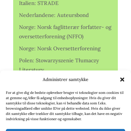
Italien: STRADE
Nederlandene: Auteursbond
Norge: Norsk faglitterær forfatter- og
oversetterforening (NFFO)
Norge: Norsk Oversetterforening
Polen: Stowarzyszenie Tłumaczy
Literatury
Administrer samtykke
Storbritannien: Translators
Association (TA)
For at give dig de bedste oplevelser bruger vi teknologier som cookies til
at gemme og/eller få adgang til enhedsoplysninger. Hvis du giver dit
Sverige: Översättarsektionen (Ö.)
samtykke til disse teknologier, kan vi behandle data som f.eks.
browsingadfærd eller unikke ID'er på dette websted. Hvis du ikke giver
dit samtykke eller trækker dit samtykke tilbage, kan det have en negativ
Sverige: Översättarcentrum (ÖC)
indvirkning på visse funktioner og egenskaber.
Tyskland: Verbands