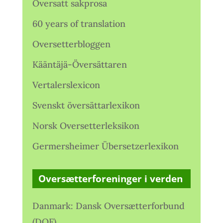
Oversatt sakprosa
60 years of translation
Oversetterbloggen
Kääntäjä-Översättaren
Vertalerslexicon
Svenskt översättarlexikon
Norsk Oversetterleksikon
Germersheimer Übersetzerlexikon
Oversætterforeninger i verden
Danmark: Dansk Oversætterforbund
(DOF)