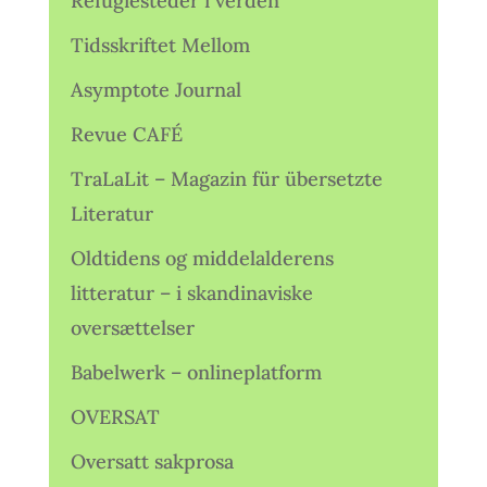
Refugiesteder i verden
Tidsskriftet Mellom
Asymptote Journal
Revue CAFÉ
TraLaLit – Magazin für übersetzte
Literatur
Oldtidens og middelalderens
litteratur – i skandinaviske
oversættelser
Babelwerk – onlineplatform
OVERSAT
Oversatt sakprosa