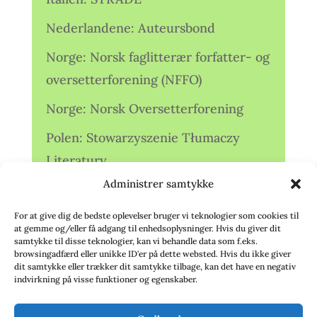
Nederlandene: Auteursbond
Norge: Norsk faglitterær forfatter- og
oversetterforening (NFFO)
Norge: Norsk Oversetterforening
Polen: Stowarzyszenie Tłumaczy
Literatury
Administrer samtykke
Storbritannien: Translators
Association (TA)
For at give dig de bedste oplevelser bruger vi teknologier som cookies til
at gemme og/eller få adgang til enhedsoplysninger. Hvis du giver dit
Sverige: Översättarsektionen (Ö.)
samtykke til disse teknologier, kan vi behandle data som f.eks.
browsingadfærd eller unikke ID'er på dette websted. Hvis du ikke giver
dit samtykke eller trækker dit samtykke tilbage, kan det have en negativ
Sverige: Översättarcentrum (ÖC)
indvirkning på visse funktioner og egenskaber.
Tyskland: Verbands