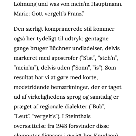
Löhnung und was von mein’m Hauptmann.
Marie: Gott vergelt’s Franz.”
Den særligt komprimerede stil kommer
også her tydeligt til udtryk; gentagne
gange bruger Büchner undladelser, delvis
markeret med apostrofer (”S’ist”, ”steh’n”,
”mein’m”), delvis uden (”Sonn”, ”is”). Som
resultat har vi at gøre med korte,
modstridende bemærkninger, der er taget
ud af virkelighedens sprog og samtidig er
præget af regionale dialekter (”Bub”,
”Leut”, ”vergelt’s”). I Steinthals
oversættelse fra 1948 forsvinder disse
elementer (ligesom i øvrigt hos Knudsen).