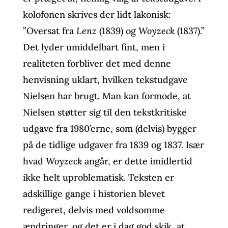
kolofonen skrives der lidt lakonisk:
”Oversat fra
Lenz
(1839) og
Woyzeck
(1837).”
Det lyder umiddelbart fint, men i
realiteten forbliver det med denne
henvisning uklart, hvilken tekstudgave
Nielsen har brugt. Man kan formode, at
Nielsen støtter sig til den tekstkritiske
udgave fra 1980’erne, som (delvis) bygger
på de tidlige udgaver fra 1839 og 1837. Især
hvad
Woyzeck
angår, er dette imidlertid
ikke helt uproblematisk. Teksten er
adskillige gange i historien blevet
redigeret, delvis med voldsomme
ændringer, og det er i dag god skik, at