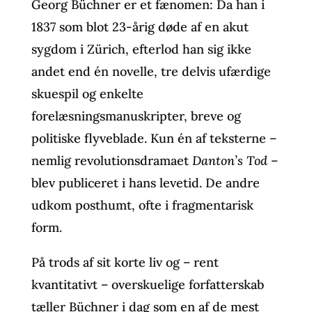
Georg Büchner er et fænomen: Da han i
1837 som blot 23-årig døde af en akut
sygdom i Zürich, efterlod han sig ikke
andet end én novelle, tre delvis ufærdige
skuespil og enkelte
forelæsningsmanuskripter, breve og
politiske flyveblade. Kun én af teksterne –
nemlig revolutionsdramaet
Danton’s Tod
–
blev publiceret i hans levetid. De andre
udkom posthumt, ofte i fragmentarisk
form.
På trods af sit korte liv og – rent
kvantitativt – overskuelige forfatterskab
tæller Büchner i dag som en af de mest