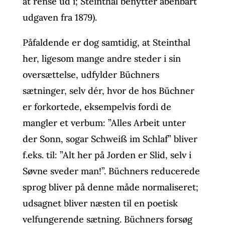
at rense ud i; Steinthal benytter åbenbart
udgaven fra 1879).
Påfaldende er dog samtidig, at Steinthal
her, ligesom mange andre steder i sin
oversættelse, udfylder Büchners
sætninger, selv dér, hvor de hos Büchner
er forkortede, eksempelvis fordi de
mangler et verbum: ”Alles Arbeit unter
der Sonn, sogar Schweiß im Schlaf” bliver
f.eks. til: ”Alt her på Jorden er Slid, selv i
Søvne sveder man!”. Büchners reducerede
sprog bliver på denne måde normaliseret;
udsagnet bliver næsten til en poetisk
velfungerende sætning. Büchners forsøg