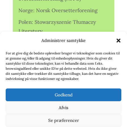
Norge: Norsk Oversetterforening
Polen: Stowarzyszenie Tłumaczy
Literatury
Administrer samtykke
Storbritannien: Translators
Association (TA)
For at give dig de bedste oplevelser bruger vi teknologier som cookies til
at gemme og/eller få adgang til enhedsoplysninger. Hvis du giver dit
Sverige: Översättarsektionen (Ö.)
samtykke til disse teknologier, kan vi behandle data som f.eks.
browsingadfærd eller unikke ID'er på dette websted. Hvis du ikke giver
dit samtykke eller trækker dit samtykke tilbage, kan det have en negativ
Sverige: Översättarcentrum (ÖC)
indvirkning på visse funktioner og egenskaber.
Tyskland: Verbands
Godkend
deutschsprachiger Übersetzer (VdÜ)
Afvis
Se præferencer
© 2020 - Babelfisken