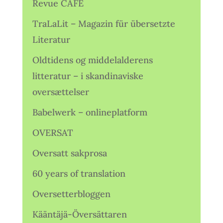
Revue CAFÉ
TraLaLit – Magazin für übersetzte
Literatur
Oldtidens og middelalderens
litteratur – i skandinaviske
oversættelser
Babelwerk – onlineplatform
OVERSAT
Oversatt sakprosa
60 years of translation
Oversetterbloggen
Kääntäjä-Översättaren