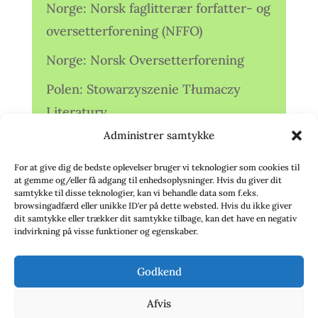
Norge: Norsk faglitterær forfatter- og
oversetterforening (NFFO)
Norge: Norsk Oversetterforening
Polen: Stowarzyszenie Tłumaczy
Literatury
Administrer samtykke
Storbritannien: Translators
Association (TA)
For at give dig de bedste oplevelser bruger vi teknologier som cookies til
at gemme og/eller få adgang til enhedsoplysninger. Hvis du giver dit
Sverige: Översättarsektionen (Ö.)
samtykke til disse teknologier, kan vi behandle data som f.eks.
browsingadfærd eller unikke ID'er på dette websted. Hvis du ikke giver
dit samtykke eller trækker dit samtykke tilbage, kan det have en negativ
Sverige: Översättarcentrum (ÖC)
indvirkning på visse funktioner og egenskaber.
Tyskland: Verbands
Godkend
deutschsprachiger Übersetzer (VdÜ)
Afvis