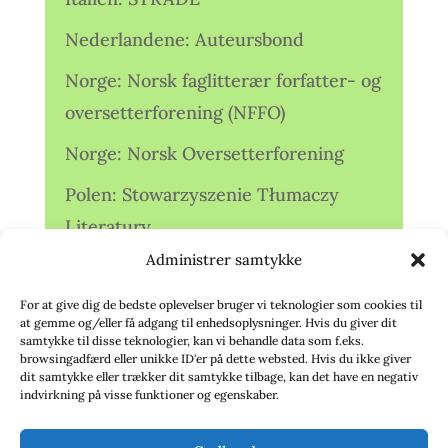
Nederlandene: Auteursbond
Norge: Norsk faglitterær forfatter- og
oversetterforening (NFFO)
Norge: Norsk Oversetterforening
Polen: Stowarzyszenie Tłumaczy
Literatury
Administrer samtykke
Storbritannien: Translators
Association (TA)
For at give dig de bedste oplevelser bruger vi teknologier som cookies til
at gemme og/eller få adgang til enhedsoplysninger. Hvis du giver dit
Sverige: Översättarsektionen (Ö.)
samtykke til disse teknologier, kan vi behandle data som f.eks.
browsingadfærd eller unikke ID'er på dette websted. Hvis du ikke giver
dit samtykke eller trækker dit samtykke tilbage, kan det have en negativ
Sverige: Översättarcentrum (ÖC)
indvirkning på visse funktioner og egenskaber.
Tyskland: Verbands