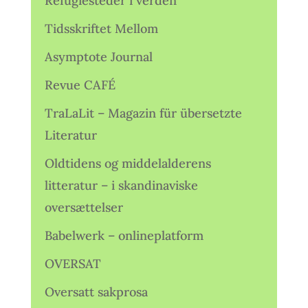
Refugiesteder i verden
Tidsskriftet Mellom
Asymptote Journal
Revue CAFÉ
TraLaLit – Magazin für übersetzte
Literatur
Oldtidens og middelalderens
litteratur – i skandinaviske
oversættelser
Babelwerk – onlineplatform
OVERSAT
Oversatt sakprosa