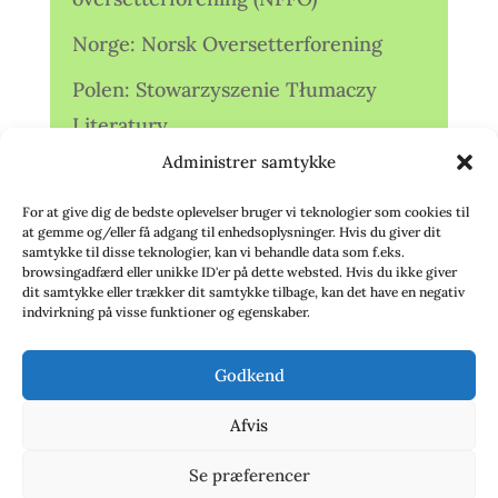
Norge: Norsk Oversetterforening
Polen: Stowarzyszenie Tłumaczy
Literatury
Administrer samtykke
Storbritannien: Translators
Association (TA)
For at give dig de bedste oplevelser bruger vi teknologier som cookies til
at gemme og/eller få adgang til enhedsoplysninger. Hvis du giver dit
Sverige: Översättarsektionen (Ö.)
samtykke til disse teknologier, kan vi behandle data som f.eks.
browsingadfærd eller unikke ID'er på dette websted. Hvis du ikke giver
dit samtykke eller trækker dit samtykke tilbage, kan det have en negativ
Sverige: Översättarcentrum (ÖC)
indvirkning på visse funktioner og egenskaber.
Tyskland: Verbands
Godkend
deutschsprachiger Übersetzer (VdÜ)
Afvis
Se præferencer
© 2020 - Babelfisken