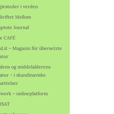
giesteder i verden
skriftet Mellom
ptote Journal
e CAFÉ
aLit – Magazin für übersetzte
atur
idens og middelalderens
ratur – i skandinaviske
sættelser
lwerk – onlineplatform
RSAT