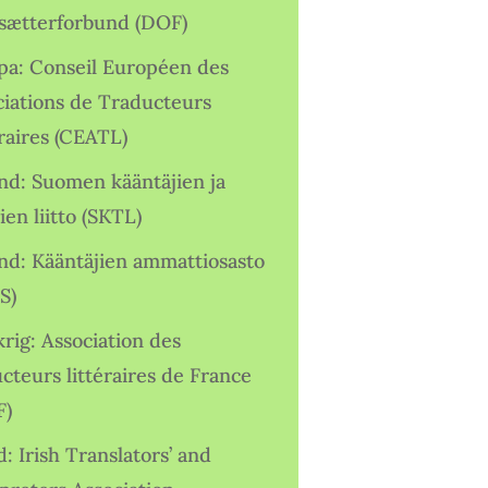
sætterforbund (DOF)
pa: Conseil Européen des
ciations de Traducteurs
raires (CEATL)
and: Suomen kääntäjien ja
ien liitto (SKTL)
and: Kääntäjien ammattiosasto
S)
rig: Association des
cteurs littéraires de France
F)
d: Irish Translators’ and