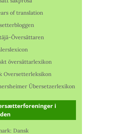
satt sakprosa
ars of translation
setterbloggen
täjä-Översättaren
lerslexicon
skt översättarlexikon
k Oversetterleksikon
ersheimer Übersetzerlexikon
rsætterforeninger i
rden
ark: Dansk