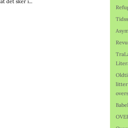
t det sker i...
Refu
Tids
Asym
Revu
TraL
Liter
Oldt
litte
over
Babe
OVE