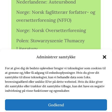
Nederlandene: Auteursbond
Norge: Norsk faglitterær forfatter- og
oversetterforening (NFFO)
Norge: Norsk Oversetterforening
Polen: Stowarzyszenie Tłumaczy
Literatury
Administrer samtykke
Storbritannien: Translators
Association (TA)
For at give dig de bedste oplevelser bruger vi teknologier som cookies til
at gemme og/eller få adgang til enhedsoplysninger. Hvis du giver dit
Sverige: Översättarsektionen (Ö.)
samtykke til disse teknologier, kan vi behandle data som f.eks.
browsingadfærd eller unikke ID'er på dette websted. Hvis du ikke giver
dit samtykke eller trækker dit samtykke tilbage, kan det have en negativ
Sverige: Översättarcentrum (ÖC)
indvirkning på visse funktioner og egenskaber.
Tyskland: Verbands
Godkend
deutschsprachiger Übersetzer (VdÜ)