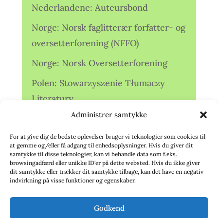
Nederlandene: Auteursbond
Norge: Norsk faglitterær forfatter- og
oversetterforening (NFFO)
Norge: Norsk Oversetterforening
Polen: Stowarzyszenie Tłumaczy
Literatury
Administrer samtykke
Storbritannien: Translators
Association (TA)
For at give dig de bedste oplevelser bruger vi teknologier som cookies til
at gemme og/eller få adgang til enhedsoplysninger. Hvis du giver dit
Sverige: Översättarsektionen (Ö.)
samtykke til disse teknologier, kan vi behandle data som f.eks.
browsingadfærd eller unikke ID'er på dette websted. Hvis du ikke giver
dit samtykke eller trækker dit samtykke tilbage, kan det have en negativ
Sverige: Översättarcentrum (ÖC)
indvirkning på visse funktioner og egenskaber.
Tyskland: Verbands
Godkend
deutschsprachiger Übersetzer (VdÜ)